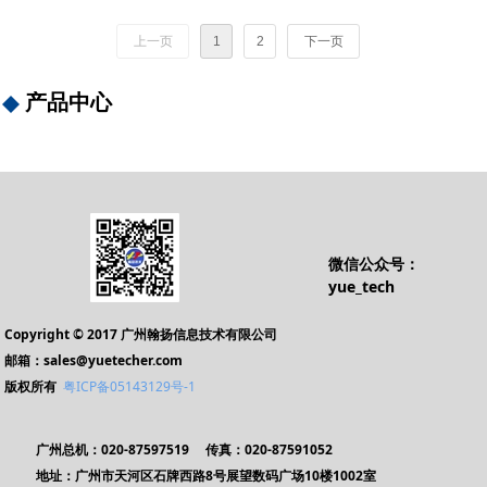
财务软无缝对接。能
网络版进销存管软
LUOAPP骆谱标签打
发
二次开发
持二次开发
使企业摆脱以往资产
件，功能强大,操作方
印
上一页
1
2
下一页
管理的无序状态，轻
便,可扩展性强
松实现固定资产帐物
相符的良好管理效
产品中心
果。为企业发挥固定
资产效益，维护资产
安全提供了有力的保
障。
微信公众号：
yue_tech
Copyright © 2017 广州翰扬信息技术有限公司
邮箱：sales@yuetecher.com
版权所有
粤ICP备05143129号-1
广州总机：020-87597519 传真：020-87591052
地址：广州市天河区石牌西路8号展望数码广场10楼1002室