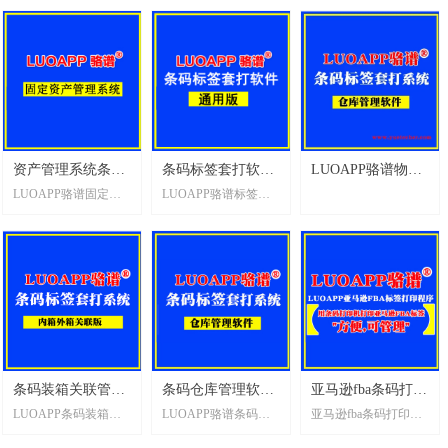
支持二次开发
_LUOAPP骆谱软件
_LUOAPP骆谱_支
自动打印标签粘贴，
现珠宝首饰标签打
现证卡资料批量打印,
_支持二次开发
持二次开发
完成相关操作。广州
印。
可以管理相关打印内
翰扬公司自主开发的
内容。
PLC标签打印软件，即
可实现此功能。
资产管理系统条码
条码标签套打软件
LUOAPP骆谱物流
LUOAPP骆谱固定资
LUOAPP骆谱标签套
标签打印软件_骆
通用版_LUOAPP骆
管理软件/信息管理
产管理系统采用先进
打软件，致力于条码
谱软件_支持二次
谱软件_支持二次
的条码技术与固定资
标签智能打印，解决
开发
开发
产管理理论相结合，
用户标签打印，管
资产唯一编码，实现
理，追溯等问题，相
了固定资产的全程实
关需求请联系翰扬技
物跟踪管理，其中包
术（广州-东莞-武
括资产信息的新增、
汉）。
减少、调拨、借用、
归还、维修情况等，
条码装箱关联管理
条码仓库管理软件
亚马逊fba条码打印
使用条码扫描实现快
速资产清查。预留财
LUOAPP条码装箱关
LUOAPP骆谱条码仓
亚马逊fba条码打印机
软件_LUOAPP骆谱
单机版网络版_进
机标签打印程序_
务接口，实现与其他
联管理软件
库管理软件，单机版
标签打印程序
软件_支持二次开
销存管软件_支持
标签打印软件_支