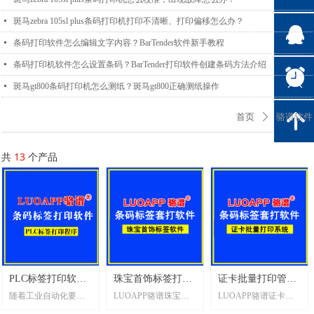
넷
斑马zebra 105sl plus条码打印机打印不清晰、打印偏移怎么办？
뀩
넷
条码打印软件怎么编辑文字内容？BarTender软件新手教程
넷
条码打印机软件怎么设置条码？BarTender打印软件创建条码方法介绍
뀥
넷
斑马gt800条码打印机怎么测纸？斑马gt800正确测纸操作
骆谱软件
녕
首页
ꄲ
共
13
个产品
PLC标签打印软件
珠宝首饰标签打印
证卡批量打印管理
随着工业自动化要求
LUOAPP骆谱珠宝首
LUOAPP骆谱证卡批
_LUOAPP骆谱软件
系统标签打印软件
系统标签打印软件
提高，PLC的信息需要
饰标签打印系统，实
量打印管理系统，实