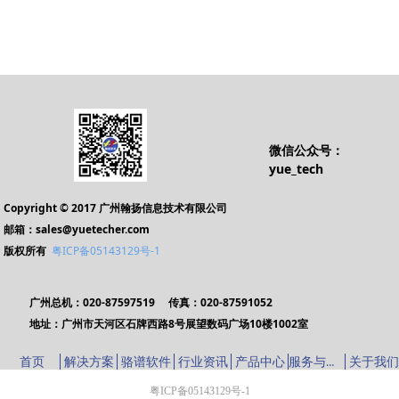
速资产清查。预留财
务接口，实现与其他
财务软无缝对接。能
使企业摆脱以往资产
管理的无序状态，轻
松实现固定资产帐物
相符的良好管理效
果。为企业发挥固定
微信公众号：
资产效益，维护资产
yue_tech
安全提供了有力的保
障。
Copyright © 2017 广州翰扬信息技术有限公司
邮箱：sales@yuetecher.com
版权所有
粤ICP备05143129号-1
广州总机：020-87597519 传真：020-87591052
地址：广州市天河区石牌西路8号展望数码广场10楼1002室
服务与支持
首页
解决方案
骆谱软件
行业资讯
产品中心
关于我们
粤ICP备05143129号-1