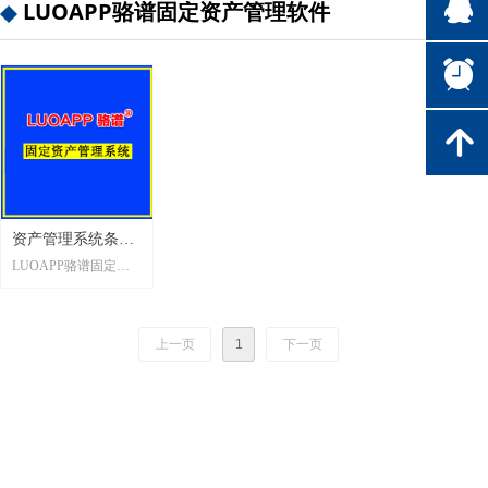
뀩
LUOAPP骆谱固定资产管理软件
뀥
녕
资产管理系统条码
LUOAPP骆谱固定资
标签打印软件_骆谱
产管理系统采用先进
软件_支持二次开发
的条码技术与固定资
产管理理论相结合，
上一页
1
下一页
资产唯一编码，实现
了固定资产的全程实
物跟踪管理，其中包
括资产信息的新增、
减少、调拨、借用、
归还、维修情况等，
使用条码扫描实现快