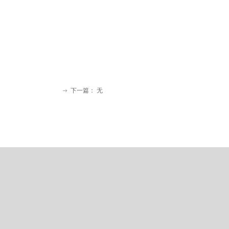
下一篇：
无
ꁹ