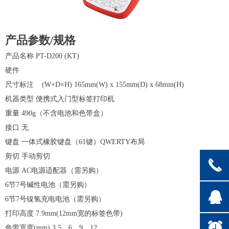
产品参数/规格
产品名称
PT-D200 (KT)
硬件
尺寸标注
(W×D×H)
165mm(W) x 155mm(D) x 68mm(H)
机器类型
便携式入门型标签打印机
重量
490g
（不含电池和色带盒）
接口
无
键盘
一体式橡胶键盘（
61
键）
QWERTY
布局
剪切
手动剪切
끅
电源
AC
电源适配器（需另购）
6
节
7
号碱性电池（需另购）
뀩
6
节
7
号镍氢充电电池（需另购）
打印高度
7.9mm(12mm
宽的标签色带
)
뀥
色带宽度
(mm)
3.5
、
6
、
9
、
12