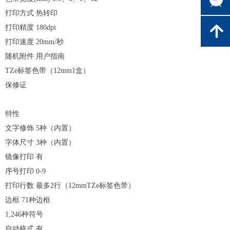
打印方式
热转印
打印精度
180dpi
녕
打印速度
20mm/
秒
随机附件
用户指南
TZe
标签色带（
12mm1
盒）
保修证
特性
文字修饰
5
种（内置）
字体尺寸
3
种（内置）
镜像打印
有
序号打印
0-9
打印行数
最多
2
行（
12mmTZe
标签色带）
边框
71
种边框
1,246
种符号
自动格式
有