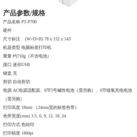
产品参数/规格
产品名称
PT-P700
硬件
尺寸标注
(W×D×H)
78 x 152 x 143
机器类型
电脑标签打印机
重量
约
710g
（不含电池）
接口
迷你
USB
键盘
无
剪切
自动剪切
电源
AC
电源适配器、
6
节
5
号碱性电池（需另购）、
6
节镍氢充电电池
（需另购）
打印高度
18mm
（
24mm
宽的标签色带）
色带宽度
(mm)
3.5, 6, 9, 12, 18, 24
打印方式
热转印
打印精度
180dpi