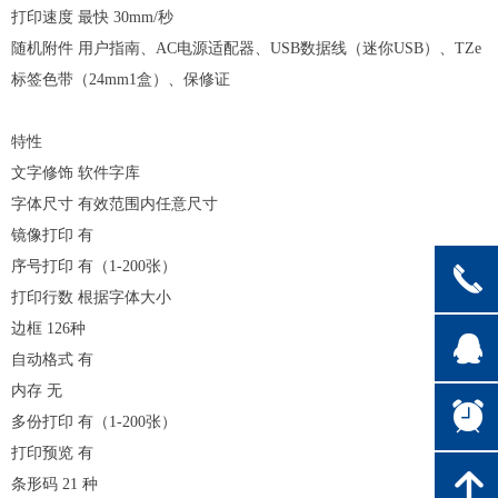
打印速度
最快
30mm/
秒
随机附件
用户指南、
AC
电源适配器、
USB
数据线（迷你
USB
）、
TZe
标签色带（
24mm1
盒）、保修证
特性
文字修饰
软件字库
字体尺寸
有效范围内任意尺寸
镜像打印
有
序号打印
有（
1-200
张）
끅
打印行数
根据字体大小
边框
126
种
뀩
自动格式
有
内存
无
뀥
多份打印
有（
1-200
张）
打印预览
有
녕
条形码
21
种