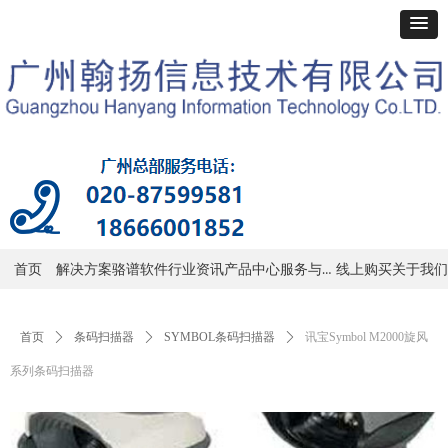
服务与支持
首页
解决方案
骆谱软件
行业资讯
产品中心
线上购买
关于我们
首页
ꄲ
条码扫描器
ꄲ
SYMBOL条码扫描器
ꄲ
讯宝Symbol M2000旋风
系列条码扫描器