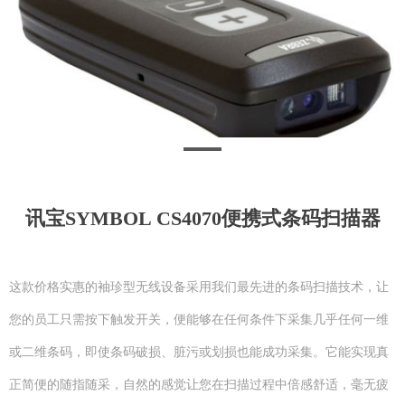
讯宝SYMBOL CS4070便携式条码扫描器
这款价格实惠的袖珍型无线设备采用我们最先进的条码扫描技术，让
您的员工只需按下触发开关，便能够在任何条件下采集几乎任何一维
或二维条码，即使条码破损、脏污或划损也能成功采集。它能实现真
正简便的随指随采，自然的感觉让您在扫描过程中倍感舒适，毫无疲