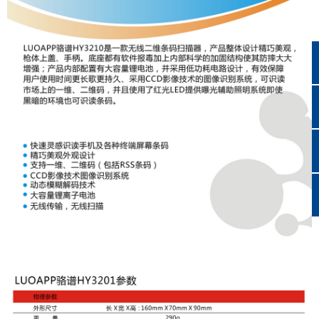
끅
뀩
뀥
녕