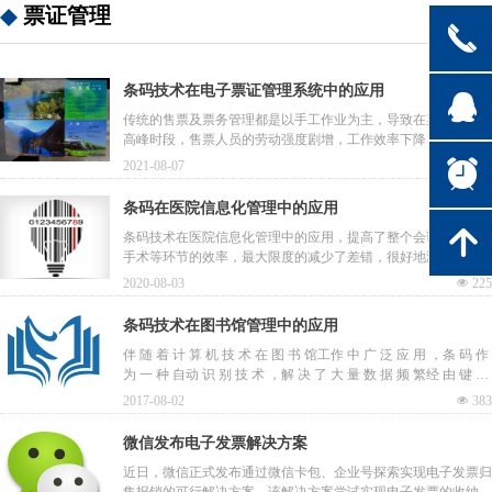
票证管理
끅
条码技术在电子票证管理系统中的应用
뀩
传统的售票及票务管理都是以手工作业为主，导致在某些特定的
高峰时段，售票人员的劳动强度剧增，工作效率下降，而管理人
员也无法由准确的统计数据来科学合理地安排售票人员的工作，
뀥
2021-08-07
넶
166
最终的结果就是导致客户的体验感极差，用条码技术实现各种票
证的制作及自动化管理，让用户真正告别手工售票的烦琐、低效
条码在医院信息化管理中的应用
率。
녕
条码技术在医院信息化管理中的应用，提高了整个会诊、住院、
手术等环节的效率，最大限度的减少了差错，很好地满足了病
人、医院的需求。
2020-08-03
넶
225
条码技术在图书馆管理中的应用
伴 随 着 计 算 机 技 术 在 图 书 馆工作 中 广 泛 应 用 ，条 码 作
为 一 种 自动 识 别 技 术 ，解 决 了 大 量 数 据 频 繁经 由 键 盘
输 入 的 瓶 颈 问 题 ，被 广 泛
2017-08-02
넶
383
地 应 用 到 图 书 馆 的 各 项 业 务 工 作中 来 ，使 图 书 馆 真 正
实 现 了 自 动 化管 理 。
微信发布电子发票解决方案
近日，微信正式发布通过微信卡包、企业号探索实现电子发票归
集报销的可行解决方案。该解决方案尝试实现电子发票的收纳、