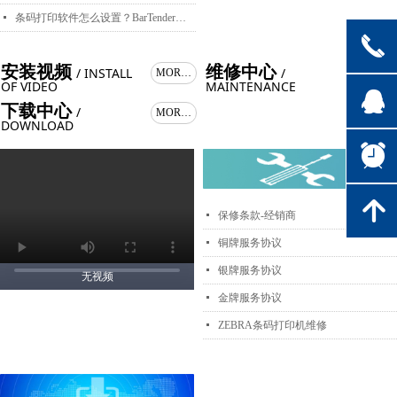
넷
条码打印软件怎么设置？BarTender打印软件创建模板详解
끅
安装视频
维修中心
/ INSTALL
/
MORE >
MORE >
OF VIDEO
MAINTENANCE
뀩
下载中心
/
MORE >
DOWNLOAD
뀥
녕
넷
保修条款-经销商
넷
铜牌服务协议
넷
银牌服务协议
无视频
넷
金牌服务协议
넷
ZEBRA条码打印机维修