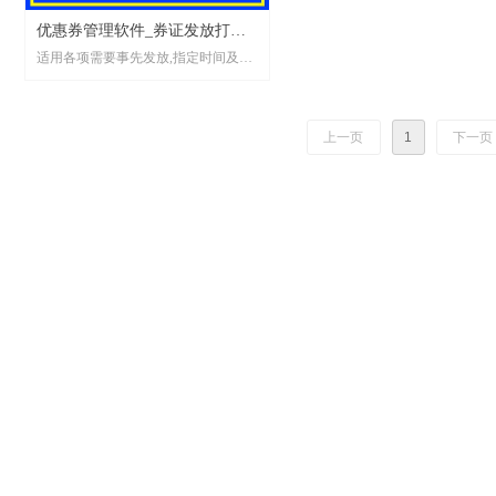
优惠券管理软件_券证发放打印
适用各项需要事先发放,指定时间及地
消费管理系统_骆谱软件_支持二
点消费的券证卡管理
次开发
上一页
1
下一页