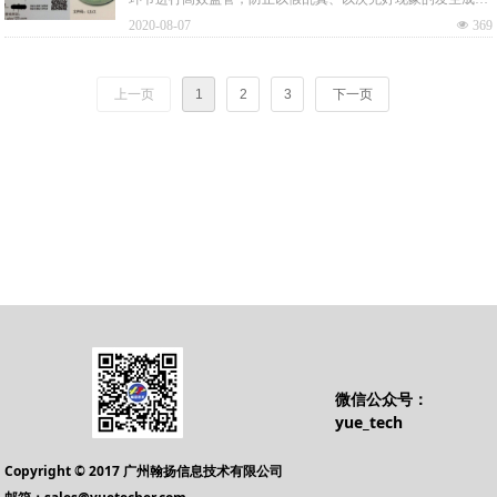
时下一个急待解决的问题。二维码作为一种全新的信息存储、
2020-08-07
넶
369
识别和传递技术，具有可靠性高、保密防伪性强、信息容量
大、制作成本低，并且可以表示汉字和图像等信息的特点。因
此，将二维码应用到珠宝贵金属鉴定证书中，可以充分满足珠
上一页
1
2
3
下一页
宝贵金属一物一证的需要，并通过手机等终端轻松实现查询和
真伪鉴定工作。
微信公众号：
yue_tech
Copyright © 2017 广州翰扬信息技术有限公司