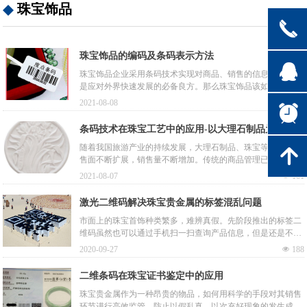
珠宝饰品
끅
珠宝饰品的编码及条码表示方法
뀩
珠宝饰品企业采用条码技术实现对商品、销售的信息化管理，
是应对外界快速发展的必备良方。那么珠宝饰品该如何编码？
这就是本文所介绍的。
2021-08-08
넶
3155
뀥
条码技术在珠宝工艺中的应用-以大理石制品为例
随着我国旅游产业的持续发展，大理石制品、珠宝等工艺品销
녕
售面不断扩展，销售量不断增加。传统的商品管理已无法保证
企业各种资源的充分利用，引入条码技术不仅能实现产品信息
2021-08-07
넶
161
的快速采集和及时有效的处理，同时也为企业的生产管理、物
流管理、销售管理、客户服务奠定了良好的信息基础。
激光二维码解决珠宝贵金属的标签混乱问题
市面上的珠宝首饰种类繁多，难辨真假。先阶段推出的标签二
维码虽然也可以通过手机扫一扫查询产品信息，但是还是不能
完全解决标签混乱的问题。能够镌刻在物品上的二维码，即激
2020-09-27
넶
188
光二维码可以解决这一问题。
二维条码在珠宝证书鉴定中的应用
珠宝贵金属作为一种昂贵的物品，如何用科学的手段对其销售
环节进行高效监管，防止以假乱真、以次充好现象的发生成为