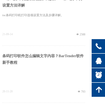
设置方法详解
tsc条码打印机打印选项设置方法及步骤详解。
21-09-14
넶
2588
끅
条码打印软件怎么编辑文字内容？BarTender软件
뀩
新手教程
뀥
녕
20-11-20
넶
793