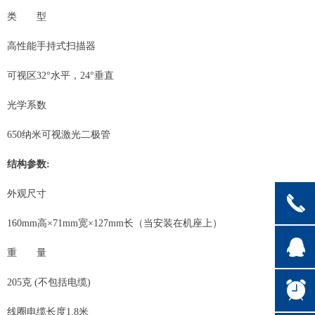
类 型
高性能手持式扫描器
可视区32°水平，24°垂直
光学系数
650纳米可视激光二极管
结构参数:
外观尺寸
끅
160mm高×71mm宽×127mm长（当安装在机座上）
뀩
重 量
205克 (不包括电缆)
뀥
线圈电缆长度1.8米