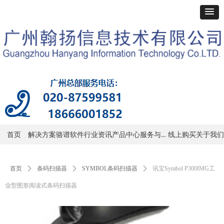
服务与支持
首页
解决方案
骆谱软件
行业资讯
产品中心
线上购买
关于我们
首页
ꄲ
条码扫描器
ꄲ
SYMBOL条码扫描器
ꄲ
讯宝Symbol P300IMG工
业型图形阅读式条码扫描器